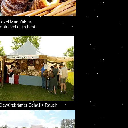
ezel Manufaktur
triezel at its best
ewürzkrämer Schall + Rauch