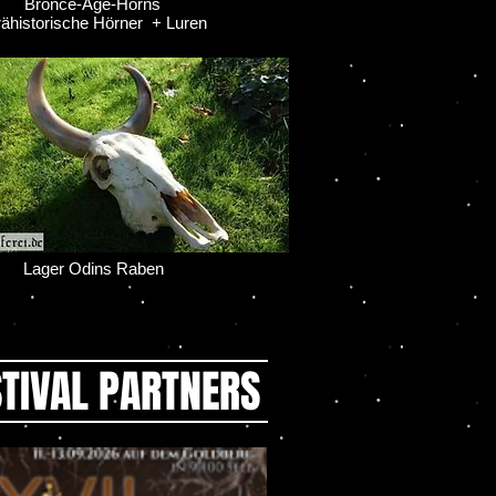
once-Age-Horns
istorische Hörner + Luren
er Odins Raben
STIVAL PARTNERS