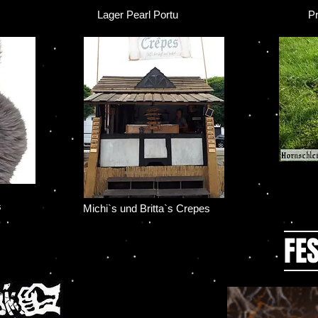
Br
Lager Pearl Portu
Präh
Lag
s
Michi`s und Britta`s Crepes
FE