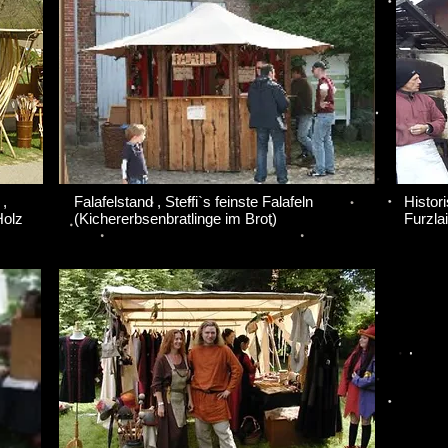
 ,
Falafelstand , Steffi`s
feinste Falafeln
Histor
Holz
(Kichererbsenbratlinge im Brot)
Furzla