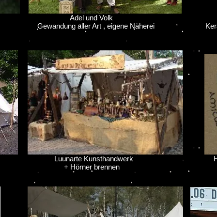
Adel und Volk
To
Gewandung aller Art , eigene Näherei
Keram
Luunarte Kunsthandwerk
Hagen
+ Hörner brennen