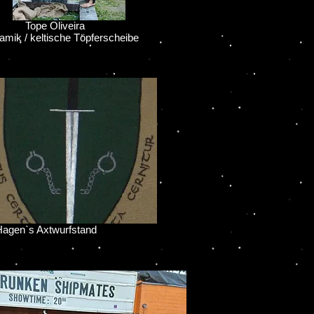
pe Oliveira
ik / keltische Töpferscheibe
`s Axtwurfstand