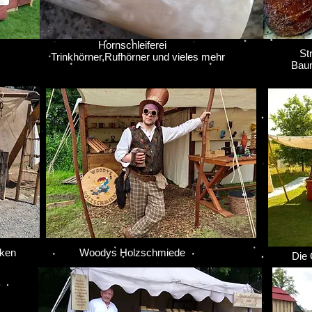
Hornschleiferei
Stri
Trinkhörner,Rufhörner und vieles mehr
Baums
nken
Woodys Holzschmiede
Die G